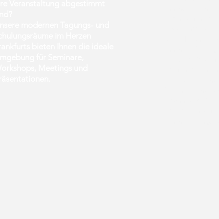
hre Veranstaltung abgestimmt
Innenstadt entfer
ind?
öffentlichen Verk
nsere modernen Tagungs- und
Modernes Equi
chulungsräume im Herzen
WLAN, Whiteboar
rankfurts bieten Ihnen die ideale
Ihnen zur Verfüg
mgebung für Seminare,
Flexible Bestuh
orkshops, Meetings und
Reihenbestuhlun
räsentationen.
Raumgestaltung p
Veranstaltungsko
Technische Bera
bei der Einricht
einen reibungslo