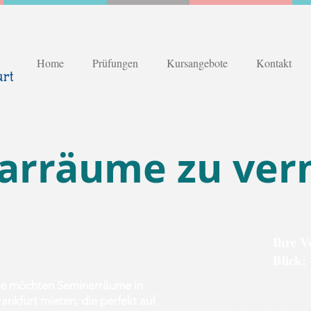
Home
Prüfungen
Kursangebote
Kontakt
arräume zu ver
Ihre V
eminarräume & Tagungsräume
Blick:
m Herzen Frankfurts mieten
Sie möchten Seminarräume in
Zentrale Lage:
U
rankfurt mieten, die perfekt auf
mitten in Frankf