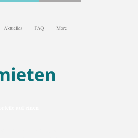
Aktuelles
FAQ
More
mieten
orteile auf einen
nsere Seminarräume liegen
urt – nur wenige Minuten von der