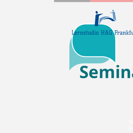
Semin
S
i
​
F