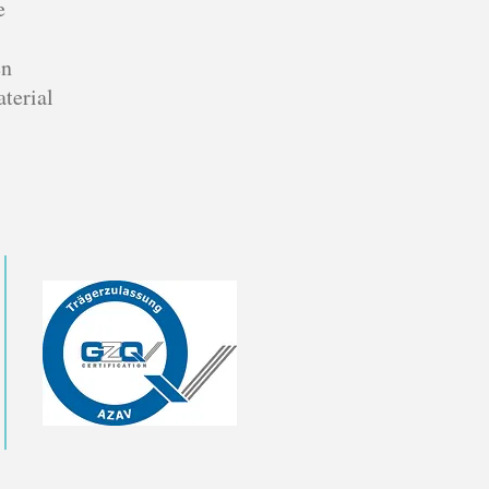
e
en
terial